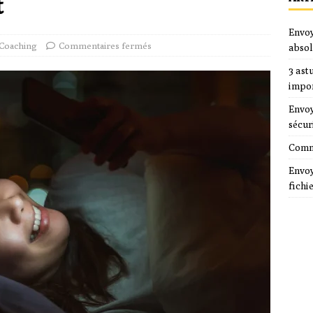
t
Envoy
Coaching
Commentaires fermés
absol
3 ast
impo
Envoy
sécur
Comme
Envoy
fichi