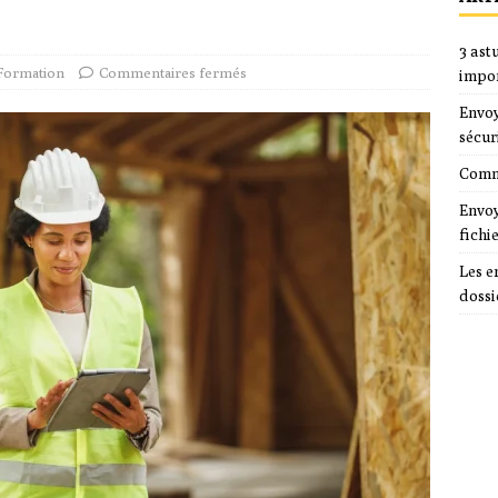
3 ast
Formation
Commentaires fermés
impo
Envoy
sécur
Comme
Envoy
fichi
Les e
dossi