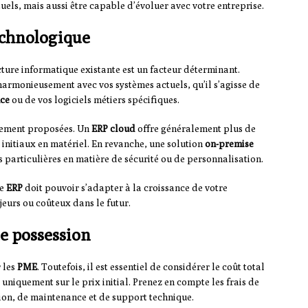
els, mais aussi être capable d’évoluer avec votre entreprise.
echnologique
cture informatique existante est un facteur déterminant.
 harmonieusement avec vos systèmes actuels, qu’il s’agisse de
nce
ou de vos logiciels métiers spécifiques.
iement proposées. Un
ERP cloud
offre généralement plus de
s initiaux en matériel. En revanche, une solution
on-premise
s particulières en matière de sécurité ou de personnalisation.
re
ERP
doit pouvoir s’adapter à la croissance de votre
eurs ou coûteux dans le futur.
de possession
 les
PME
. Toutefois, il est essentiel de considérer le coût total
r uniquement sur le prix initial. Prenez en compte les frais de
tion, de maintenance et de support technique.