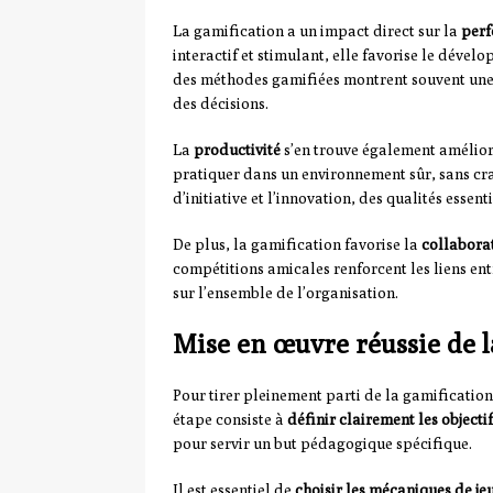
La gamification a un impact direct sur la
perf
interactif et stimulant, elle favorise le dév
des méthodes gamifiées montrent souvent une
des décisions.
La
productivité
s’en trouve également amélior
pratiquer dans un environnement sûr, sans cra
d’initiative et l’innovation, des qualités essent
De plus, la gamification favorise la
collabora
compétitions amicales renforcent les liens en
sur l’ensemble de l’organisation.
Mise en œuvre réussie de 
Pour tirer pleinement parti de la gamification
étape consiste à
définir clairement les objecti
pour servir un but pédagogique spécifique.
Il est essentiel de
choisir les mécaniques de j