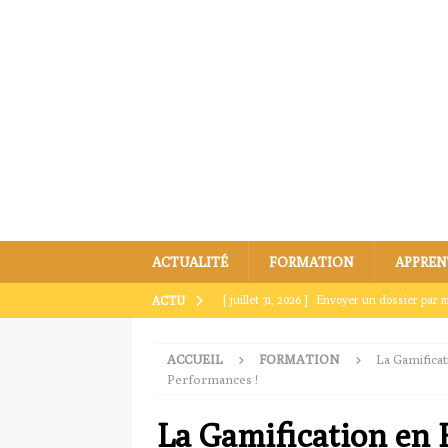
ACTUALITÉ
FORMATION
APPREN
[ juillet 31, 2026 ]
Envoyer un dossier par m
ACTU
[ juillet 27, 2026 ]
Comment envoyer par ma
ACCUEIL
FORMATION
La Gamifica
[ juillet 23, 2026 ]
Envoyer un dossier par ma
Performances !
[ juillet 19, 2026 ]
Les erreurs à éviter lor
La Gamification en 
[ août 4, 2026 ]
3 astuces pour bien envoye