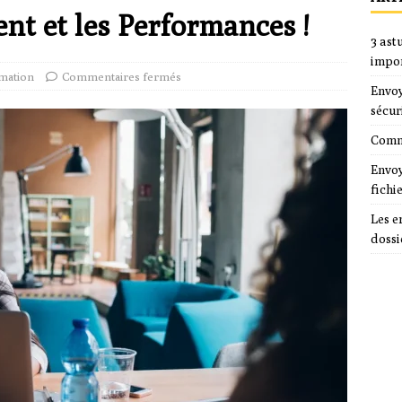
nt et les Performances !
3 ast
impo
mation
Commentaires fermés
Envoy
sécur
Comme
Envoy
fichi
Les e
dossi