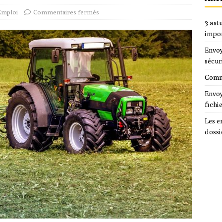
Emploi
Commentaires fermés
3 ast
impo
Envoy
sécur
Comme
Envoy
fichi
Les e
dossi