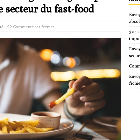
 secteur du fast-food
Envoy
absol
té
Commentaires fermés
3 ast
impo
Envoy
sécur
Comme
Envoy
fichi