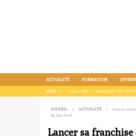
ACTUALITÉ
FORMATION
APPREN
[ août 4, 2026 ]
3 astuces pour bien envoye
ACTU
[ juillet 31, 2026 ]
Envoyer un dossier par m
ACCUEIL
ACTUALITÉ
Lancer sa fra
[ juillet 27, 2026 ]
Comment envoyer par ma
du fast-food
[ juillet 23, 2026 ]
Envoyer un dossier par ma
Lancer sa franchise
[ août 8, 2026 ]
Envoyer un dossier par mai