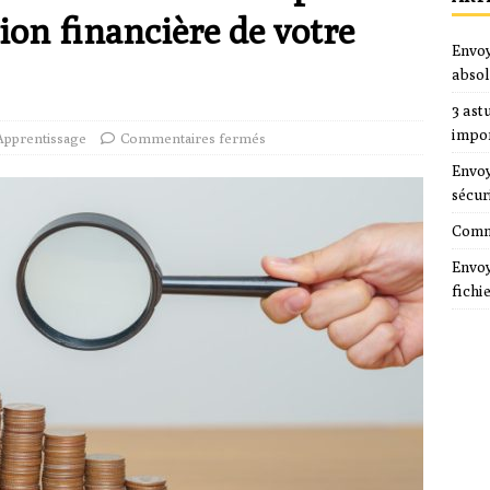
tion financière de votre
Envoy
absol
3 ast
impo
Apprentissage
Commentaires fermés
Envoy
sécur
Comme
Envoy
fichi