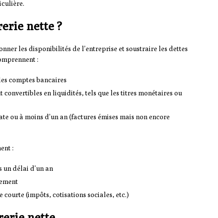
culière.
erie nette ?
ionner les disponibilités de l’entreprise et soustraire les dettes
comprennent :
r les comptes bancaires
convertibles en liquidités, tels que les titres monétaires ou
ate ou à moins d’un an (factures émises mais non encore
ent :
 un délai d’un an
dement
e courte (impôts, cotisations sociales, etc.)
rerie nette