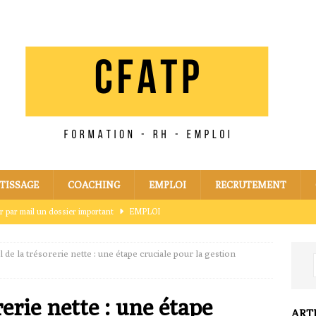
TISSAGE
COACHING
EMPLOI
RECRUTEMENT
r par mail un dossier important
EMPLOI
ail : astuces pour un envoi sécurisé
APPRENTISSAGE
l de la trésorerie nette : une étape cruciale pour la gestion
il un dossier sans erreur
APPRENTISSAGE
il : faut-il utiliser des fichiers compressés
APPRENTISSAGE
rerie nette : une étape
l : ce qu’il faut absolument savoir
APPRENTISSAGE
ART