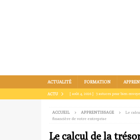
ACTUALITÉ
FORMATION
APPREN
[ août 4, 2026 ]
3 astuces pour bien envoye
ACTU
[ juillet 31, 2026 ]
Envoyer un dossier par m
ACCUEIL
APPRENTISSAGE
Le calcu
[ juillet 27, 2026 ]
Comment envoyer par ma
financière de votre entreprise
[ juillet 23, 2026 ]
Envoyer un dossier par ma
Le calcul de la tréso
[ août 8, 2026 ]
Envoyer un dossier par mai