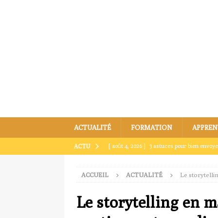
ACTUALITÉ
FORMATION
APPREN
[ août 4, 2026 ]
3 astuces pour bien envoye
ACTU
[ juillet 31, 2026 ]
Envoyer un dossier par m
ACCUEIL
ACTUALITÉ
Le storytelli
[ juillet 27, 2026 ]
Comment envoyer par ma
[ juillet 23, 2026 ]
Envoyer un dossier par ma
Le storytelling en m
[ août 8, 2026 ]
Envoyer un dossier par mai