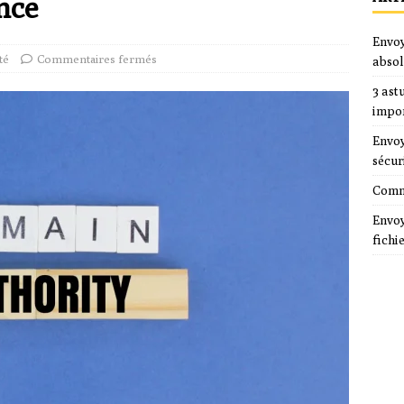
nce
Envoy
té
Commentaires fermés
absol
3 ast
impo
Envoy
sécur
Comme
Envoy
fichi