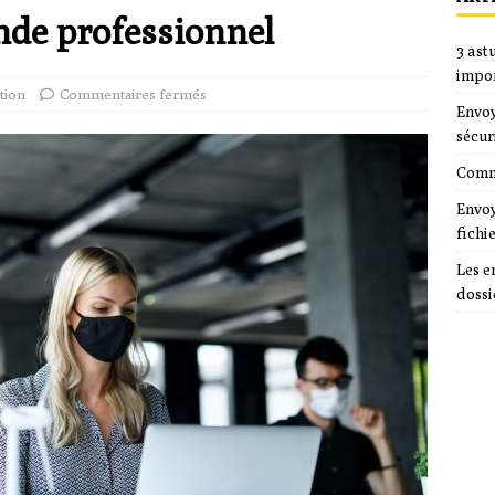
nde professionnel
3 ast
impo
tion
Commentaires fermés
Envoy
sécur
Comme
Envoy
fichi
Les e
dossi