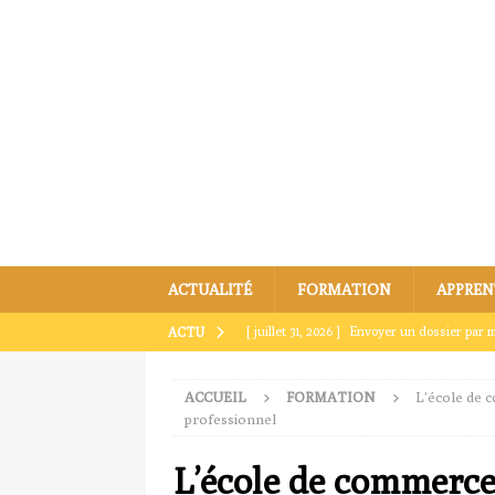
ACTUALITÉ
FORMATION
APPREN
[ juillet 31, 2026 ]
Envoyer un dossier par m
ACTU
[ juillet 27, 2026 ]
Comment envoyer par ma
ACCUEIL
FORMATION
L’école de 
[ juillet 23, 2026 ]
Envoyer un dossier par ma
professionnel
[ juillet 19, 2026 ]
Les erreurs à éviter lor
L’école de commerce
[ août 4, 2026 ]
3 astuces pour bien envoye