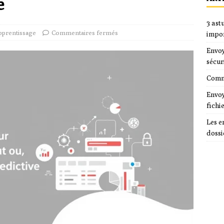
e
3 ast
pprentissage
Commentaires fermés
impo
Envoy
sécur
Comme
Envoy
fichi
Les e
dossi