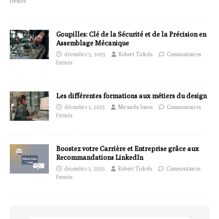
fermés
Goupilles: Clé de la Sécurité et de la Précision en
Assemblage Mécanique
décembre 5, 2025
Robert Tickels
Commentaires
fermés
Les différentes formations aux métiers du design
décembre 1, 2025
Miranda Jones
Commentaires
fermés
Boostez votre Carrière et Entreprise grâce aux
Recommandations LinkedIn
décembre 1, 2025
Robert Tickels
Commentaires
fermés